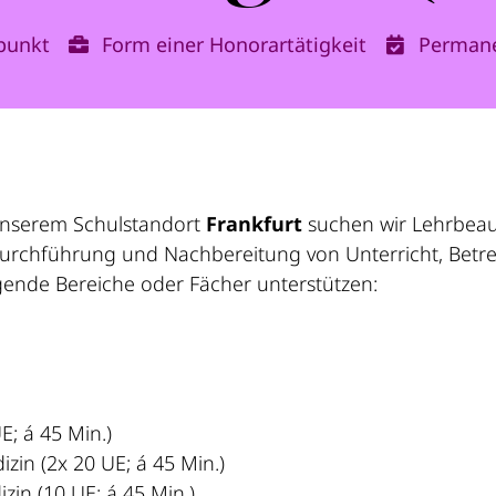
punkt
Form einer Honorartätigkeit
Perman
unserem Schulstandort
Frankfurt
suchen wir Lehrbeauf
 Durchführung und Nachbereitung von Unterricht, Bet
lgende Bereiche oder Fächer unterstützen:
 UE; á 45 Min.)
E; á 45 Min.)
zin (2x 20 UE; á 45 Min.)
zin (10 UE; á 45 Min.)