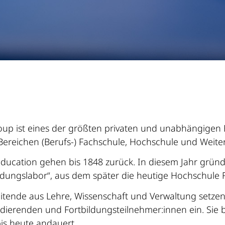
roup ist eines der größten privaten und unabhängige
reichen (Berufs-) Fachschule, Hochschule und Weiter
Education gehen bis 1848 zurück. In diesem Jahr grün
dungslabor“, aus dem später die heutige Hochschule F
itende aus Lehre, Wissenschaft und Verwaltung setze
ierenden und Fortbildungsteilnehmer:innen ein. Sie 
is heute andauert.