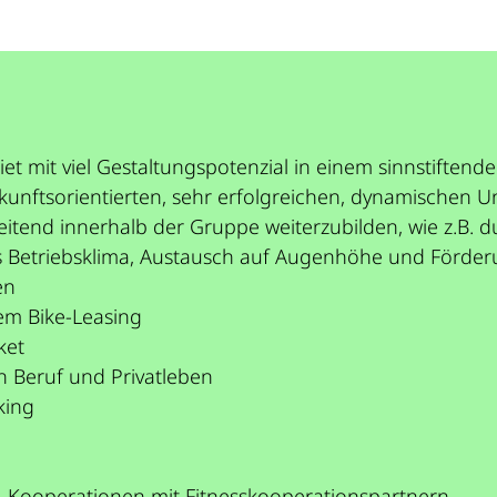
t mit viel Gestaltungspotenzial in einem sinnstiftend
zukunftsorientierten, sehr erfolgreichen, dynamischen
eitend innerhalb der Gruppe weiterzubilden, wie z.B. 
nes Betriebsklima, Austausch auf Augenhöhe und Förd
en
rem Bike-Leasing
ket
n Beruf und Privatleben
king
B. Kooperationen mit Fitnesskooperationspartnern