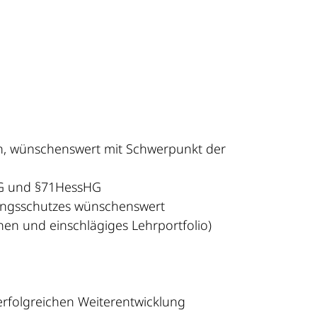
n, wünschenswert mit Schwerpunkt der
HG und §71HessHG
erungsschutzes wünschenswert
en und einschlägiges Lehrportfolio)
erfolgreichen Weiterentwicklung