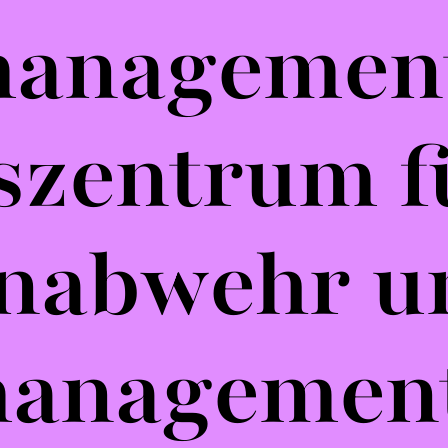
managemen
szentrum f
nabwehr u
managemen