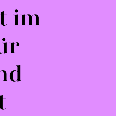
t im
ür
nd
t