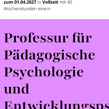
zum 01.04.2027
in
Vollzeit
mit 40
Wochenstunden eine:n:
Professur für
Pädagogische
Psychologie
und
Entwicklungsps