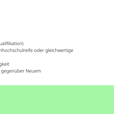
lifikation)
hhochschulreife oder gleichwertige
keit
rt gegenüber Neuem