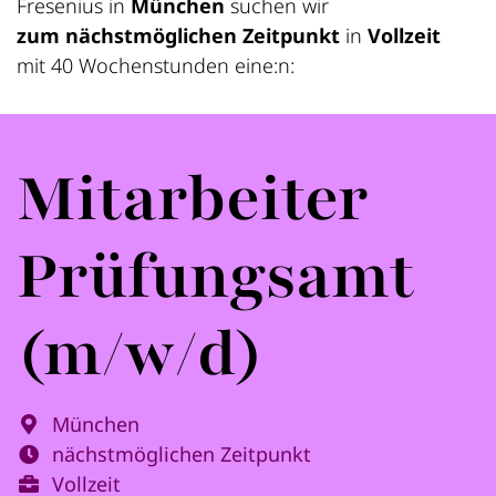
Fresenius in
München
suchen wir
zum nächstmöglichen Zeitpunkt
in
Vollzeit
mit 40 Wochenstunden eine:n:
Mitarbeiter
Prüfungsamt
(m/w/d)
München
nächstmöglichen Zeitpunkt
Vollzeit